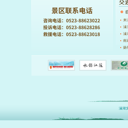
来
溱
溱湖